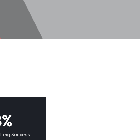
8
%
ting Success