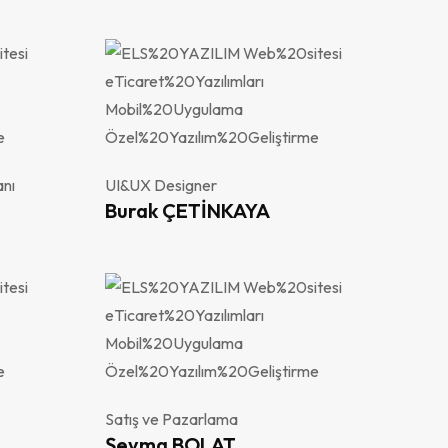
nı
UI&UX Designer
Burak ÇETİNKAYA
Satış ve Pazarlama
Şeyma BOLAT