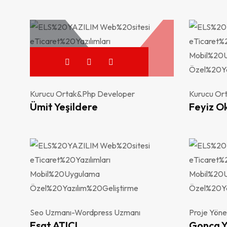
Kurucu Ortak&Php Developer
Kurucu Or
Ümit Yeşildere
Feyiz O
Seo Uzmanı-Wordpress Uzmanı
Proje Yönet
Esat ATICI
Gonca 