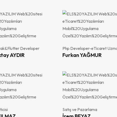
tak&Flutter Developer
Php Developer-eTicaret Uzma
ktay AYDIR
Furkan YAĞMUR
icisi
Satış ve Pazarlama
YILMAZ
İrem BEYAZ