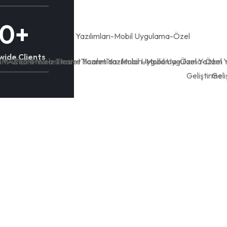
20
+
ide Clients